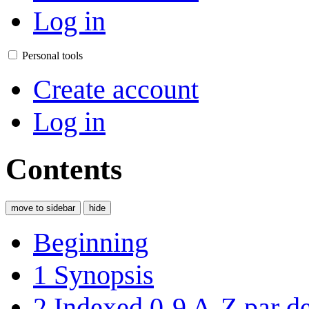
Log in
Personal tools
Create account
Log in
Contents
move to sidebar
hide
Beginning
1
Synopsis
2
Indexed 0-9 A-Z par de