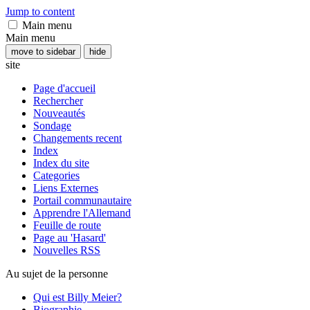
Jump to content
Main menu
Main menu
move to sidebar
hide
site
Page d'accueil
Rechercher
Nouveautés
Sondage
Changements recent
Index
Index du site
Categories
Liens Externes
Portail communautaire
Apprendre l'Allemand
Feuille de route
Page au 'Hasard'
Nouvelles RSS
Au sujet de la personne
Qui est Billy Meier?
Biographie