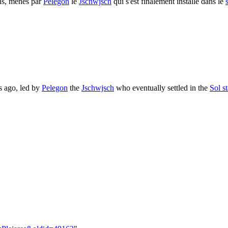
ans, menés par
Pelegon
le
Jschwjsch
qui s'est finalement installé dans le
s ago, led by
Pelegon
the
Jschwjsch
who eventually settled in the
Sol s