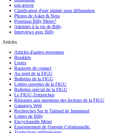
son œuvre
Clarification d'une plainte pour diffamation
Photos de Asket & Nera
Pourquoi Billy Meier?
Atteintes à la vie de Billy
Interviews avec Billy
Articles
Articles d'autres personnes
Booklets
Livres
Rapports de contact
Au sujet de la FIGU
Bulletins de la FIGU
Lettres ouvertes de la FIGU
Bulletins spécial de la FIGU
Le FIGU Zeitzeichen
Réponses aux questions des lecteurs de la FIGU
Gaiaguys Web
Recherches Sur le Talmud de Jmmanuel
Lettres de Billy
Encyclopedie Meier
Enseignement de l'energie Créationnelle.
Traductions préliminaires