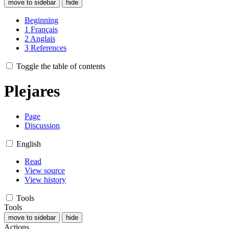
move to sidebar
hide
Beginning
1
Français
2
Anglais
3
References
Toggle the table of contents
Plejares
Page
Discussion
English
Read
View source
View history
Tools
Tools
move to sidebar
hide
Actions