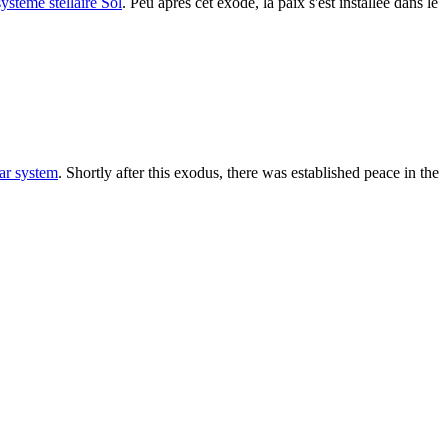
système stellaire Sol
. Peu après cet exode, la paix s'est installée dans le
tar system
. Shortly after this exodus, there was established peace in the