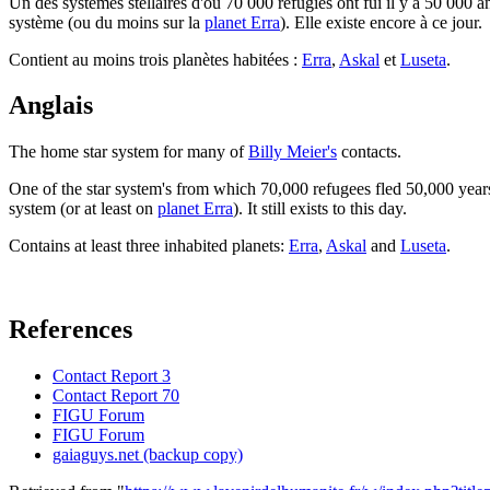
Un des systèmes stellaires d'où 70 000 réfugiés ont fui il y a 50 000 
système (ou du moins sur la
planet Erra
). Elle existe encore à ce jour.
Contient au moins trois planètes habitées :
Erra
,
Askal
et
Luseta
.
Anglais
The home star system for many of
Billy Meier's
contacts.
One of the star system's from which 70,000 refugees fled 50,000 year
system (or at least on
planet Erra
). It still exists to this day.
Contains at least three inhabited planets:
Erra
,
Askal
and
Luseta
.
References
Contact Report 3
Contact Report 70
FIGU Forum
FIGU Forum
gaiaguys.net (backup copy)