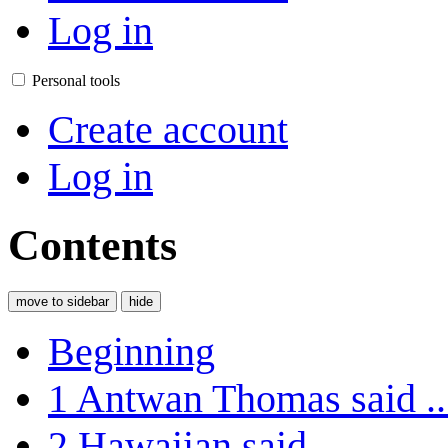
Log in
Personal tools
Create account
Log in
Contents
move to sidebar
hide
Beginning
1
Antwan Thomas said ..
2
Hawaiian said ...